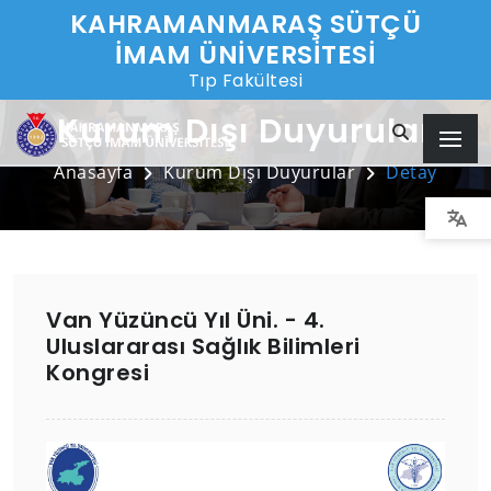
KAHRAMANMARAŞ SÜTÇÜ
İMAM ÜNİVERSİTESİ
Tıp Fakültesi
Kurum Dışı Duyurular
Anasayfa
Kurum Dışı Duyurular
Detay
Van Yüzüncü Yıl Üni. - 4.
Uluslararası Sağlık Bilimleri
Kongresi