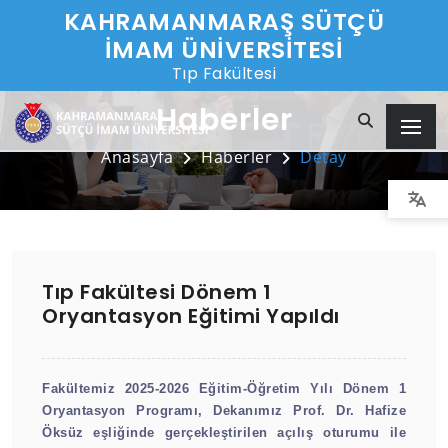
KAHRAMANMARAŞ SÜTÇÜ
İMAM ÜNİVERSİTESİ
Tıp Fakültesi
Haberler
Anasayfa
Haberler
Detay
Tıp Fakültesi Dönem 1
Oryantasyon Eğitimi Yapıldı
Fakültemiz 2025-2026 Eğitim-Öğretim Yılı Dönem 1
Oryantasyon Programı, Dekanımız Prof. Dr. Hafize
Öksüz eşliğinde gerçekleştirilen açılış oturumu ile