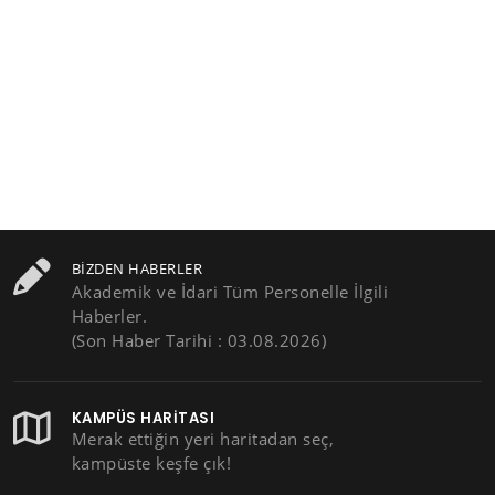
BIZDEN HABERLER
Akademik ve İdari Tüm Personelle İlgili
Haberler.
(Son Haber Tarihi : 03.08.2026)
KAMPÜS HARITASI
Merak ettiğin yeri haritadan seç,
kampüste keşfe çık!