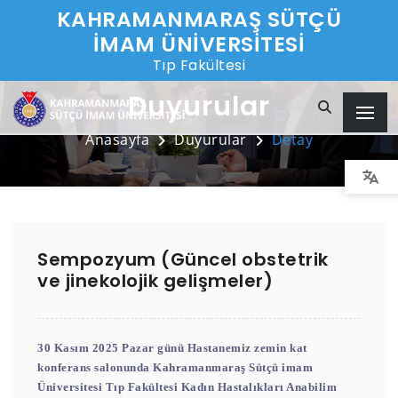
KAHRAMANMARAŞ SÜTÇÜ
İMAM ÜNİVERSİTESİ
Tıp Fakültesi
Duyurular
Anasayfa
Duyurular
Detay
Sempozyum (Güncel obstetrik
ve jinekolojik gelişmeler)
30 Kasım 2025 Pazar günü Hastanemiz zemin kat
konferans salonunda Kahramanmaraş Sütçü imam
Üniversitesi Tıp Fakültesi Kadın Hastalıkları Anabilim