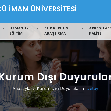
 İMAM ÜNİVERSİTESİ
I
UZMANLIK
ETIK KURUL &
AKREDITAS
EĞITIMI
ARAŞTIRMA
KALITE
Kurum Dışı Duyurula
Anasayfa
Kurum Dışı Duyurular
Detay