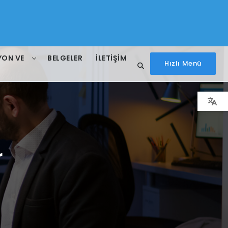
YON VE
BELGELER
İLETIŞIM
Hızlı Menü
r