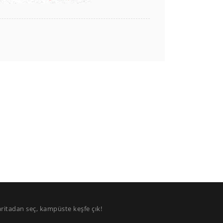
aritadan seç, kampüste keşfe çık!