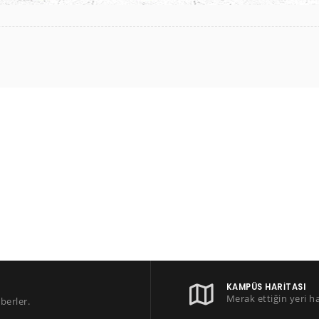
KAMPÜS HARITASI
Merak ettiğin yeri h
berler.