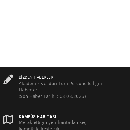
BIZDEN HABERLER
Akademik ve İdari Tüm Personelle İlgili
Haberler.
(Son Haber Tarihi : 08.08.2026)
KAMPÜS HARITASI
Merak ettiğin yeri haritadan seç,
kampüste keşfe çık!